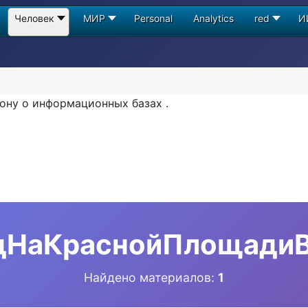
Человек
МИР
Personal
Analytics
red
И
ону о информационных базах .
дНаКраснойПлощади
Найдено материалов:
1