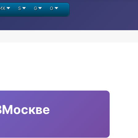
ИХ
S
G
О
ВМоскве