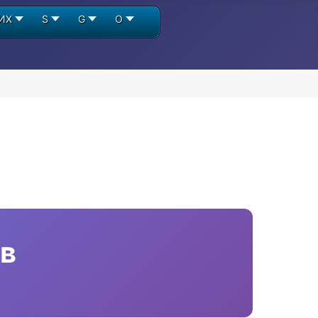
ИХ
S
G
О
в