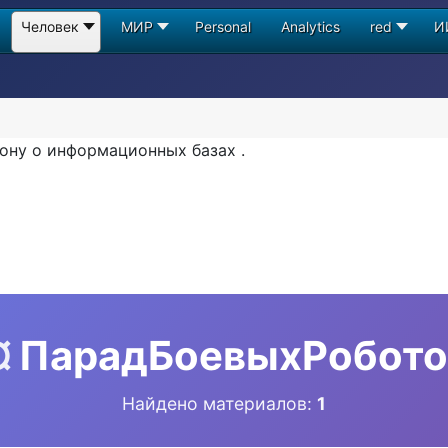
Человек
МИР
Personal
Analytics
red
И
ону о информационных базах .
¤
ПарадБоевыхРобото
Найдено материалов:
1