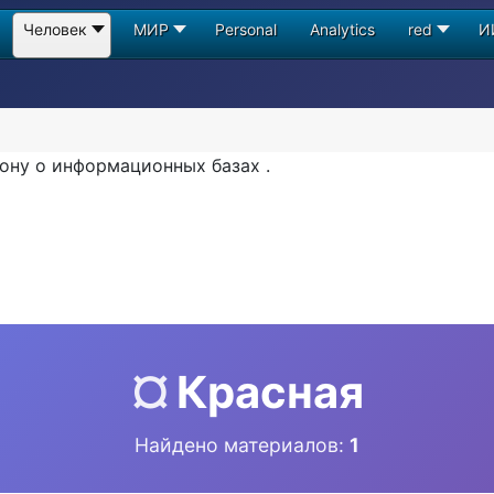
Человек
МИР
Personal
Analytics
red
И
ону о информационных базах .
¤
Красная
Найдено материалов:
1