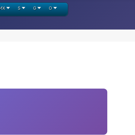
ИХ
S
G
О