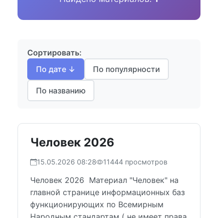
Сортировать:
По дате ↓
По популярности
По названию
Человек 2026
15.05.2026 08:28
11444 просмотров
Человек 2026 Материал "Человек" на
главной странице информационных баз
функционирующих по Всемирным
Народным стандартам ( не имеет права