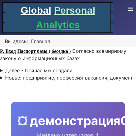
≡
Global
Personal
Analytics
Вы здесь:
Главная
Р. Вход
Паспорт базы ( беседка )
Согласно всемирному
закону о информационных базах .
Далее - Сейчас мы создали:
Новьё: предприятие, профессия-вакансия, документ
¤
демонстрацияО
Найдено материалов:
1