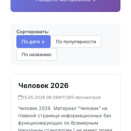
Сортировать:
По дате ↓
По популярности
По названию
Человек 2026
15.05.2026 08:28
11385 просмотров
Человек 2026 Материал "Человек" на
главной странице информационных баз
функционирующих по Всемирным
Народным стандартам ( не имеет права