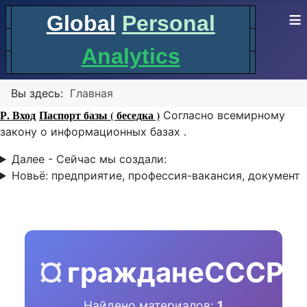
≡
Global
Personal
Analytics
Вы здесь:
Главная
Р. Вход
Паспорт базы ( беседка )
Согласно всемирному
закону о информационных базах .
Далее - Сейчас мы создали:
Новьё: предприятие, профессия-вакансия, документ
¤
гражданеСССР
Найдено материалов:
1