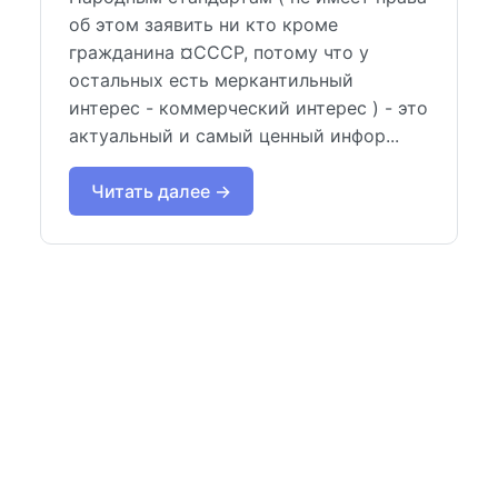
об этом заявить ни кто кроме
гражданина ¤СССР, потому что у
остальных есть меркантильный
интерес - коммерческий интерес ) - это
актуальный и самый ценный инфор...
Читать далее →