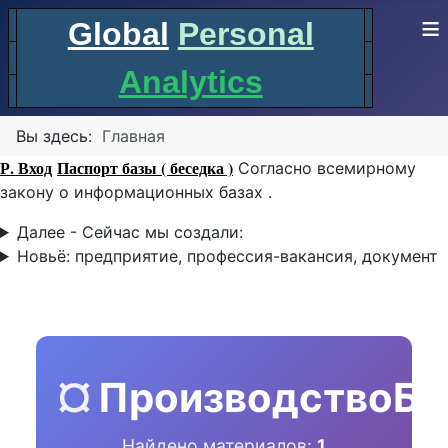
≡
Global
Personal
Analytics
Вы здесь:
Главная
Р. Вход
Паспорт базы ( беседка )
Согласно всемирному
закону о информационных базах .
Далее - Сейчас мы создали:
Новьё: предприятие, профессия-вакансия, документ
¤
ПроизводствоБо
Найдено материалов:
1