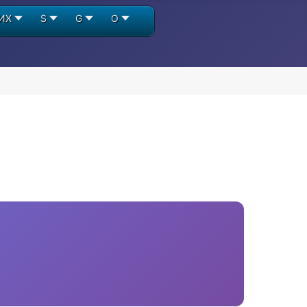
ИХ
S
G
О