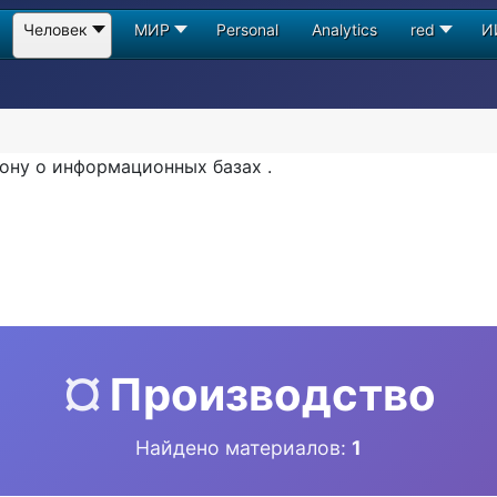
Человек
МИР
Personal
Analytics
red
И
ону о информационных базах .
¤
Производство
Найдено материалов:
1