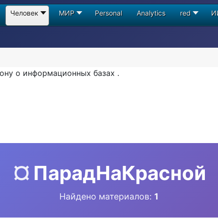
Человек
МИР
Personal
Analytics
red
И
ону о информационных базах .
¤
ПарадНаКрасной
Найдено материалов:
1