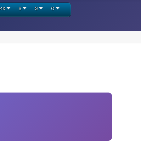
ИХ
S
G
О