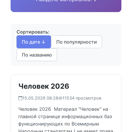
Сортировать:
По дате ↓
По популярности
По названию
Человек 2026
15.05.2026 08:28
11534 просмотров
Человек 2026 Материал "Человек" на
главной странице информационных баз
функционирующих по Всемирным
Народным стандартам ( не имеет права