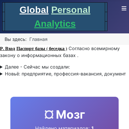
≡
Global
Personal
Analytics
Вы здесь:
Главная
Р. Вход
Паспорт базы ( беседка )
Согласно всемирному
закону о информационных базах .
Далее - Сейчас мы создали:
Новьё: предприятие, профессия-вакансия, документ
¤
Мозг
Найдено материалов:
1